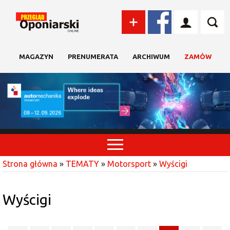
MAGAZYN
PRENUMERATA
ARCHIWUM
ZAMÓW
Strona główna
»
TEMATY
»
Motorsport
»
Wyścigi
Wyścigi