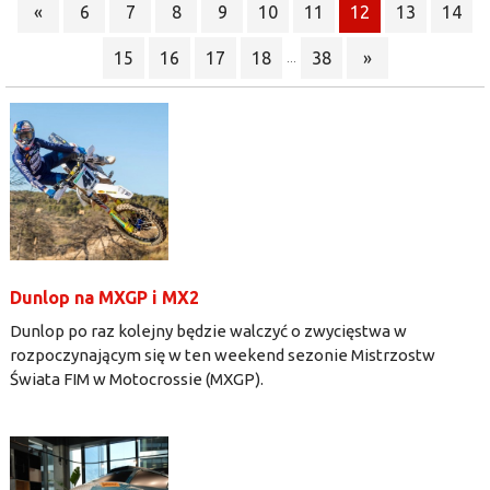
«
6
7
8
9
10
11
12
13
14
15
16
17
18
38
»
...
Dunlop na MXGP i MX2
Dunlop po raz kolejny będzie walczyć o zwycięstwa w
rozpoczynającym się w ten weekend sezonie Mistrzostw
Świata FIM w Motocrossie (MXGP).