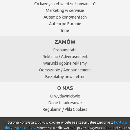
Co każdy szef wiedzieć powinien?
Marketing w serwisie
Autem po kontynentach
Autem po Europie
Inne
ZAMÓW
Prenumerata
Reklama / Advertisement
Warunki ogólne reklamy
Ogłoszenie / Announcement
Bezpłatny newsletter
O NAS
O wydawnictwie
Dane teladresowe
Regulamin / Pliki Cookies
Strona korzysta z plików cookie w celu realizacji usług zgodnie z
Polityką
© Copyright 2026 Przegląd
Projektowanie stron Toruń
dotyczącą cookies
. Możesz określić warunki przechowywania lub dostępu do