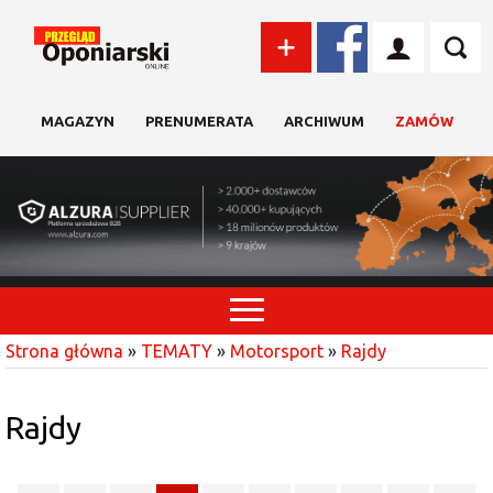
MAGAZYN
PRENUMERATA
ARCHIWUM
ZAMÓW
Strona główna
»
TEMATY
»
Motorsport
»
Rajdy
Rajdy