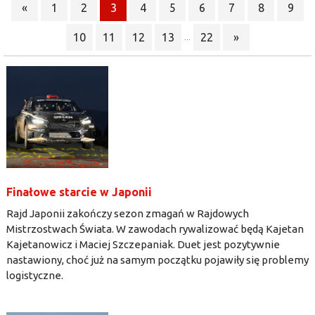
«
1
2
3
4
5
6
7
8
9
10
11
12
13
22
»
...
Finałowe starcie w Japonii
Rajd Japonii zakończy sezon zmagań w Rajdowych
Mistrzostwach Świata. W zawodach rywalizować będą Kajetan
Kajetanowicz i Maciej Szczepaniak. Duet jest pozytywnie
nastawiony, choć już na samym początku pojawiły się problemy
logistyczne.