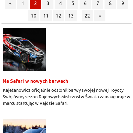
«
1
2
3
4
5
6
7
8
9
10
11
12
13
22
»
...
Na Safari w nowych barwach
Kajetanowicz oficjalnie odsłonił barwy swojej nowej Toyoty.
Swój ósmy sezon Rajdowych Mistrzostw Świata zainauguruje w
marcu startując w Rajdzie Safari.