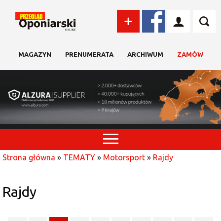
MAGAZYN
PRENUMERATA
ARCHIWUM
ZAMÓW
Strona główna
»
TEMATY
»
Motorsport
»
Rajdy
Rajdy