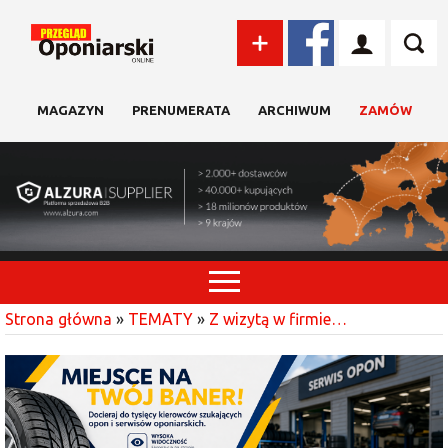
MAGAZYN
PRENUMERATA
ARCHIWUM
ZAMÓW
Strona główna
»
TEMATY
»
Z wizytą w firmie…