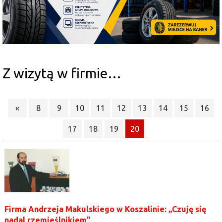
Z wizytą w firmie…
«
8
9
10
11
12
13
14
15
16
17
18
19
20
Firma Andrzeja Makulskiego w Koszalinie: „Czuję się
nadal rzemieślnikiem”