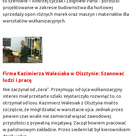
to szefowie – Andrzej Łyczak i Zbigniew Parol - porzucili
projektowanie w zakresie budownictwa dla hurtowej
sprzedaży opon różnych marek oraz maszyn i materiałów dla
warsztatów wulkanizacyjnych.
Firma Kazimierza Walesiaka w Olsztynie: Szanować
ludzi i pracę
Nie zaczynał od „zera”. Przejmując od ojca wulkanizacyjny
interes miał przetarte szlaki. Wystarczyło rozwinąć to, co
otrzymał od losu. Kazimierz Walesiak z Olsztyna miał to
szczęście, że mógł działać w warsztacie ojca. Jednak przez
pewien czas wcale nie zamierzał wiązać zawodowej
przyszłości z prywatną inicjatywą. Zaczął bowiem pracować
w państwowym zakładzie. Przez siedem lat był kierownikiem