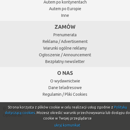
Autem po kontynentach
Autem po Europie
Inne
ZAMÓW
Prenumerata
Reklama / Advertisement
Warunki ogólne reklamy
Ogłoszenie / Announcement
Bezpłatny newsletter
O NAS
O wydawnictwie
Dane teladresowe
Regulamin / Pliki Cookies
Strona korzysta z plików cookie w celu realizacji usług zgodnie z
Polityką
© Copyright 2026 Przegląd
Projektowanie stron Toruń
dotyczącą cookies
. Możesz określić warunki przechowywania lub dostępu do
Oponiarski
cookie w Twojej przeglądarce
ukryj komunikat