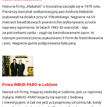
Historia firmy „Makulski” z Koszalina zaczęła się w 1979 roku.
Pierwszy warsztat wulkanizacyjny pan Andrzej Makulski
usytuował na działce przy ul. Piłsudskiego. Najpierw na 54
metrach kwadratowych powierzchni wykonywano proste
naprawy ogumienia. W latach 1982-83 warsztat - idąc
za potrzebami rynku - zajął się bieżnikowaniem opon. W
ciasnym pomieszczeniu usytuowano 9 form do bieżnikowania
i piec. Najpierw guma podgrzewana była parą.
Firma INBUD-FARO w Lublinie
Nazwa ich firmy, mającej siedzibę w Lublinie, jest co najmniej
myląca. INBUD-FARO kojarzy się wprost z budową
i inwestycjami. A tak nie jest przynajmniej od ośmiu lat, kiedy