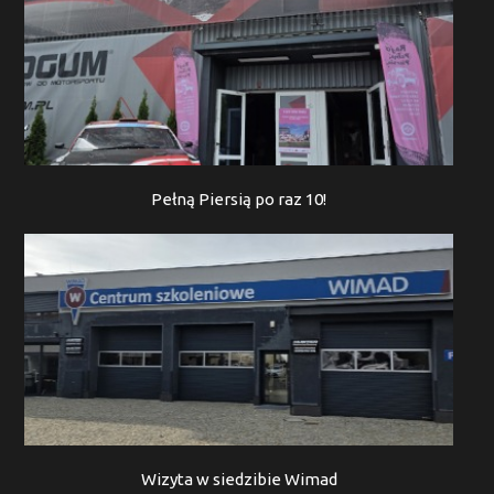
Pełną Piersią po raz 10!
Wizyta w siedzibie Wimad