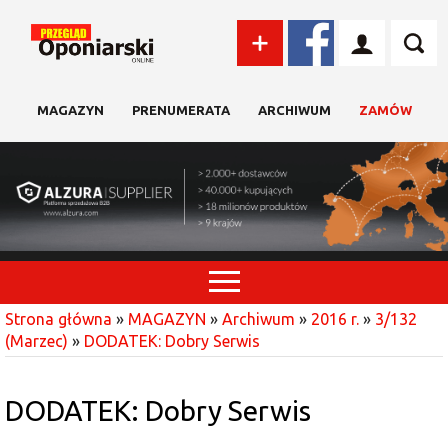
MAGAZYN
PRENUMERATA
ARCHIWUM
ZAMÓW
Strona główna
»
MAGAZYN
»
Archiwum
»
2016 r.
»
3/132
(Marzec)
»
DODATEK: Dobry Serwis
DODATEK: Dobry Serwis