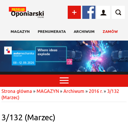
MAGAZYN
PRENUMERATA
ARCHIWUM
ZAMÓW
Strona główna
»
MAGAZYN
»
Archiwum
»
2016 r.
»
3/132
(Marzec)
3/132 (Marzec)