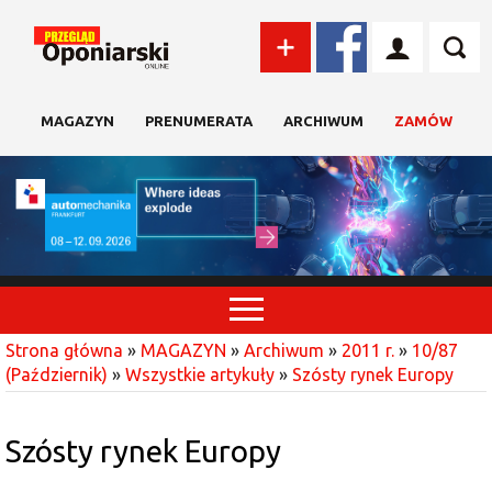
MAGAZYN
PRENUMERATA
ARCHIWUM
ZAMÓW
Strona główna
»
MAGAZYN
»
Archiwum
»
2011 r.
»
10/87
(Październik)
»
Wszystkie artykuły
»
Szósty rynek Europy
Szósty rynek Europy