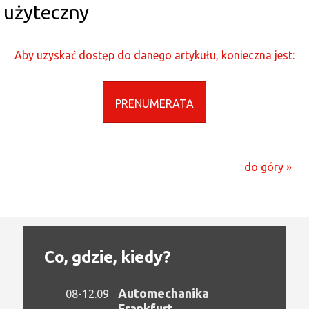
użyteczny
Aby uzyskać dostęp do danego artykułu, konieczna jest:
PRENUMERATA
do góry »
Co, gdzie, kiedy?
Automechanika
08-12.09
Frankfurt