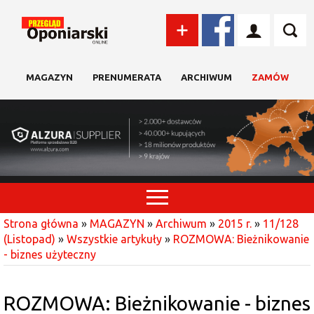
MAGAZYN
PRENUMERATA
ARCHIWUM
ZAMÓW
Strona główna
»
MAGAZYN
»
Archiwum
»
2015 r.
»
11/128
(Listopad)
»
Wszystkie artykuły
»
ROZMOWA: Bieżnikowanie
- biznes użyteczny
ROZMOWA: Bieżnikowanie - biznes