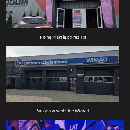
Pełną Piersią po raz 10!
Wizyta w siedzibie Wimad