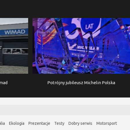
imad
Potrójny jubileusz Michelin Polska
lia
Ekologia
Prezentacje
Testy
Dobry serwis
Motorsport