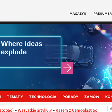
MAGAZYN
PRENUMER
I
TEMATY
TECHNOLOGIA
PORADY
ZAMÓW
KO
d
istopad)
»
Wszystkie artykuły
»
Razem z Camoplast po