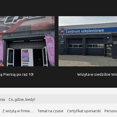
ą Piersią po raz 10!
Wizyta w siedzibie W
nia
Co, gdzie, kiedy?
Z wizytą w firmie…
Temat na czasie
Certyfikat oponiarski
Persona