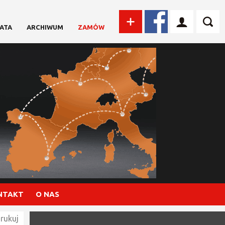
ATA
ARCHIWUM
ZAMÓW
NTAKT
O NAS
rukuj