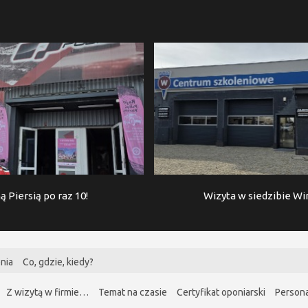
ą Piersią po raz 10!
Wizyta w siedzibie W
nia
Co, gdzie, kiedy?
Z wizytą w firmie…
Temat na czasie
Certyfikat oponiarski
Persona