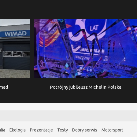
imad
Potrójny jubileusz Michelin Polska
lia
Ekologia
Prezentacje
Testy
Dobry serwis
Motorsport