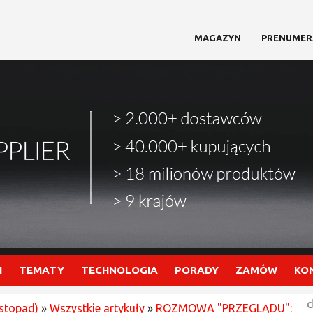
MAGAZYN
PRENUMER
I
TEMATY
TECHNOLOGIA
PORADY
ZAMÓW
KO
d
istopad)
»
Wszystkie artykuły
»
ROZMOWA "PRZEGLĄDU":