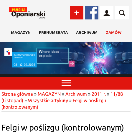
MAGAZYN
PRENUMERATA
ARCHIWUM
ZAMÓW
Strona główna
»
MAGAZYN
»
Archiwum
»
2011 r.
»
11/88
(Listopad)
»
Wszystkie artykuły
»
Felgi w poślizgu
(kontrolowanym)
Felgi w poślizgu (kontrolowanym)