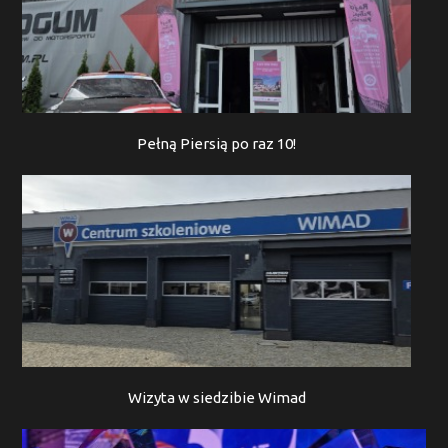
Pełną Piersią po raz 10!
Wizyta w siedzibie Wimad