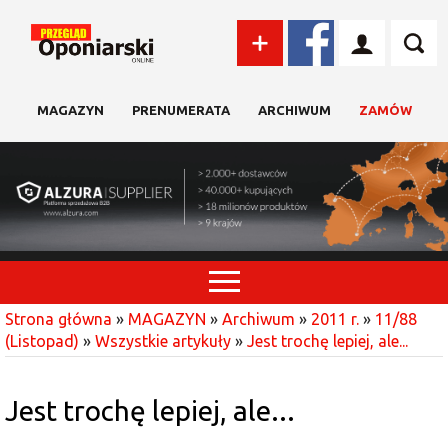
MAGAZYN
PRENUMERATA
ARCHIWUM
ZAMÓW
Strona główna
»
MAGAZYN
»
Archiwum
»
2011 r.
»
11/88
(Listopad)
»
Wszystkie artykuły
»
Jest trochę lepiej, ale...
Jest trochę lepiej, ale...