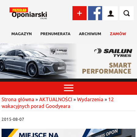
MAGAZYN
PRENUMERATA
ARCHIWUM
ZAMÓW
Strona główna
»
AKTUALNOŚCI
»
Wydarzenia
»
12
wakacyjnych porad Goodyeara
2015-08-07