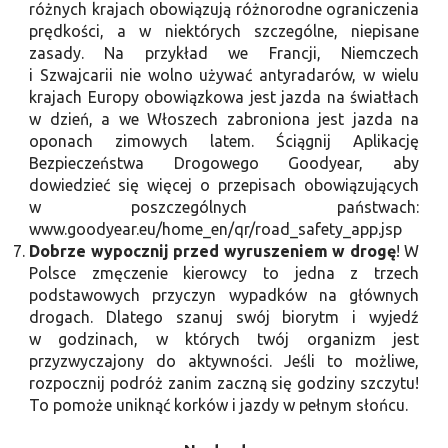
różnych krajach obowiązują różnorodne ograniczenia
prędkości, a w niektórych szczególne, niepisane
zasady. Na przykład we Francji, Niemczech
i Szwajcarii nie wolno używać antyradarów, w wielu
krajach Europy obowiązkowa jest jazda na światłach
w dzień, a we Włoszech zabroniona jest jazda na
oponach zimowych latem. Ściągnij Aplikację
Bezpieczeństwa Drogowego Goodyear, aby
dowiedzieć się więcej o przepisach obowiązujących
w poszczególnych państwach:
www.goodyear.eu/home_en/qr/road_safety_app.jsp
Dobrze wypocznij przed wyruszeniem w drogę
! W
Polsce zmęczenie kierowcy to jedna z trzech
podstawowych przyczyn wypadków na głównych
drogach. Dlatego szanuj swój biorytm i wyjedź
w godzinach, w których twój organizm jest
przyzwyczajony do aktywności. Jeśli to możliwe,
rozpocznij podróż zanim zaczną się godziny szczytu!
To pomoże uniknąć korków i jazdy w pełnym słońcu.