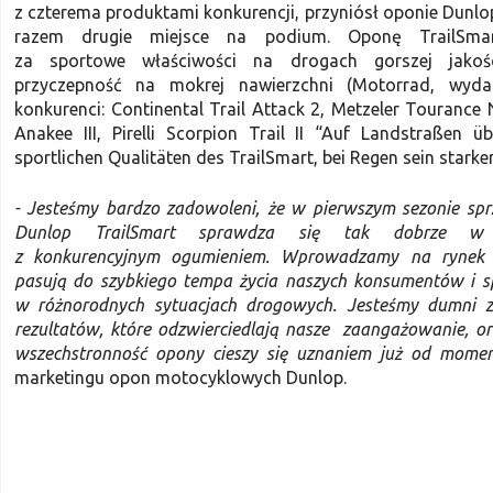
z czterema produktami konkurencji, przyniósł oponie Dunlop
razem drugie miejsce na podium. Oponę TrailSma
za sportowe właściwości na drogach gorszej jakośc
przyczepność na mokrej nawierzchni (Motorrad, wyda
konkurenci: Continental Trail Attack 2, Metzeler Tourance 
Anakee III, Pirelli Scorpion Trail II “Auf Landstraßen ü
sportlichen Qualitäten des TrailSmart, bei Regen sein starker
- Jesteśmy bardzo zadowoleni, że w pierwszym sezonie sp
Dunlop TrailSmart sprawdza się tak dobrze w 
z konkurencyjnym ogumieniem. Wprowadzamy na rynek 
pasują do szybkiego tempa życia naszych konsumentów i s
w różnorodnych sytuacjach drogowych. Jesteśmy dumni z
rezultatów, które odzwierciedlają nasze zaangażowanie, ora
wszechstronność opony cieszy się uznaniem już od momen
marketingu opon motocyklowych Dunlop.