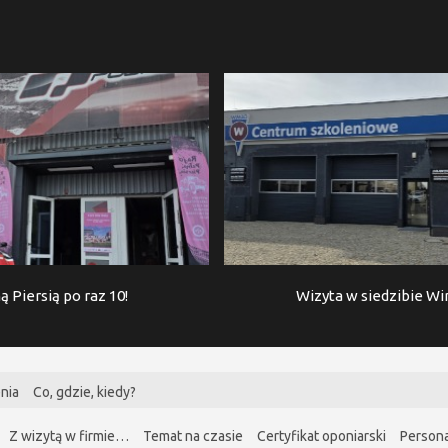
ą Piersią po raz 10!
Wizyta w siedzibie W
nia
Co, gdzie, kiedy?
Z wizytą w firmie…
Temat na czasie
Certyfikat oponiarski
Persona