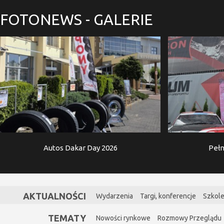
FOTONEWS
- GALERIE
Autos Dakar Day 2026
Pełn
AKTUALNOŚCI
Wydarzenia
Targi, konferencje
Szkole
TEMATY
Nowości rynkowe
Rozmowy Przeglądu