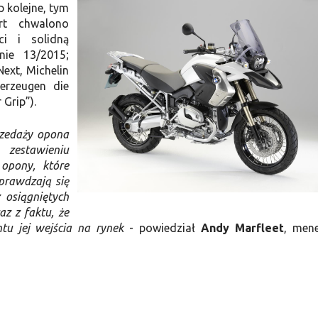
 kolejne, tym
rt chwalono
i i solidną
nie 13/2015;
Next, Michelin
berzeugen die
 Grip”).
rzedaży opona
zestawieniu
opony, które
prawdzają się
 osiągniętych
z z faktu, że
tu jej wejścia na rynek
- powiedział
Andy Marfleet
, men