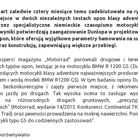
art zaledwie cztery miesiące temu zadebiutowała na r
miejsce w dwóch niezależnych testach opon klasy adven
zez specjalistyczne niemieckie czasopismo motocyk
 wyniki potwierdzają zaangażowanie Dunlopa w projekto
pon, które oferują wyjątkowe parametry hamowania na s
raz konstrukcję, zapewniającą większe przebiegi.
ksperci magazynu „Motorrad” porównali drogowe i ter
.
ych typów opon, testując je na motocyklu BMW R 1200 GS (
D
iodących motocykli klasy adventure najważniejszych produce
jem i wodą modeli BMW R1200 GS). W tym badaniu opony D
ę bezkonkurencyjne i zajęły pierwsze miejsce, z rekomen
do jazdy po drogach. Tak wysoka ocena to zasługa: wys
y na różnorodnych drogach gruntowych, „precyzyj
ch” (Motorrad, wydanie 14/2015. Konkurenci: Continental TK
4 Trail) oraz pewności prowadzenia na mokrej nawierzchni. Po
cykli typu GS do codziennych zastosowań”.
 porównywano