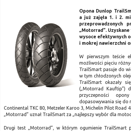
Opona Dunlop TrailSm
a już zajęła 1. i 2. 
przeprowadzonych pr
„Motorrad”. Uzyskane
wysoce efektywnych o
i mokrej nawierzchni o
W pierwszym teście e
możliwości pięciu różn
TrailSmart pasuje do w
w tym chłodzonych ole
TrailSmart okazały si
(„Motorrad Kauftip”) 
przyczepności opon
dopasowywania się do ni
Continental TKC 80, Metzeler Karoo 3, Michelin Pilot Road 
„Motorrad” uznał TrailSmart za „najlepszy wybór dla moto
Drugi test „Motorrad”, w którym ogumienie TrailSmart