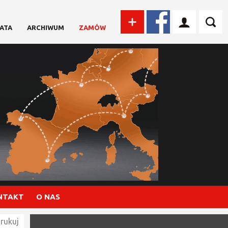
ATA
ARCHIWUM
ZAMÓW
NTAKT
O NAS
rukuj