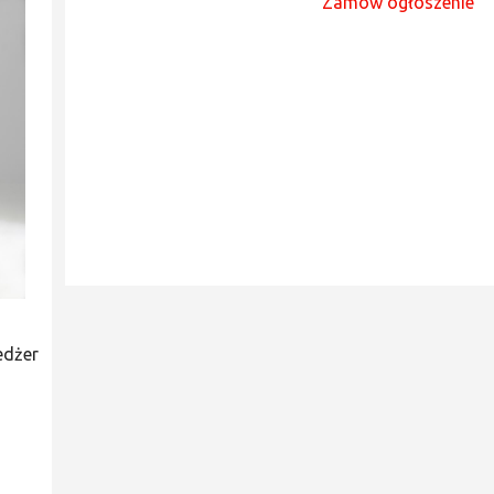
Zamów ogłoszenie
edżer