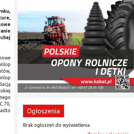
ynku,
ture,
lowe
wanie
uchej
enowe
unlop
ntów,
unlop
dacją
okiej
nego
C 70,
Ogłoszenia
nadto
Brak ogłoszeń do wyświetlenia.