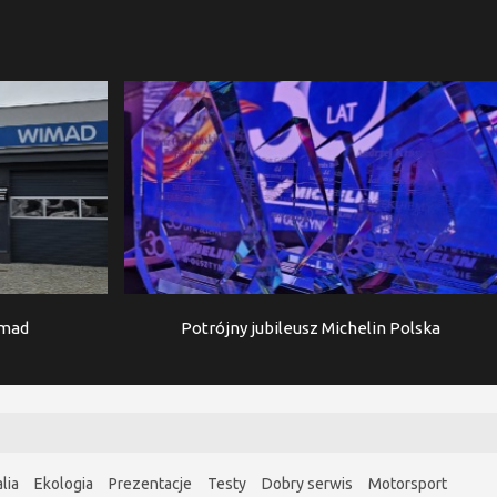
imad
Potrójny jubileusz Michelin Polska
lia
Ekologia
Prezentacje
Testy
Dobry serwis
Motorsport