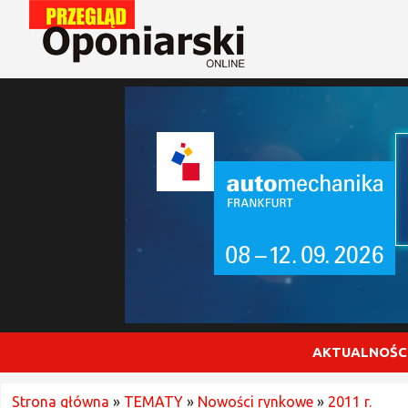
AKTUALNOŚC
Strona główna
»
TEMATY
»
Nowości rynkowe
»
2011 r.