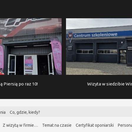
ą Piersią po raz 10!
Wizyta w siedzibie W
nia
Co, gdzie, kiedy?
Z wizytą w firmie…
Temat na czasie
Certyfikat oponiarski
Persona