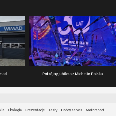
imad
Potrójny jubileusz Michelin Polska
lia
Ekologia
Prezentacje
Testy
Dobry serwis
Motorsport