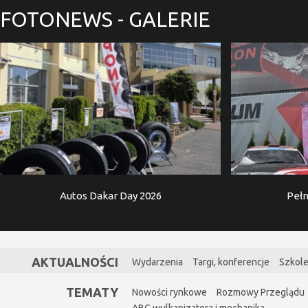
FOTONEWS
- GALERIE
Autos Dakar Day 2026
Pełn
AKTUALNOŚCI
Wydarzenia
Targi, konferencje
Szkole
TEMATY
Nowości rynkowe
Rozmowy Przeglądu