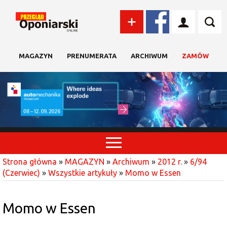
MAGAZYN
PRENUMERATA
ARCHIWUM
ZAMÓW
Strona główna
»
MAGAZYN
»
Archiwum
»
2012 r.
»
6/94
(Czerwiec)
»
Wszystkie artykuły
»
Momo w Essen
Momo w Essen