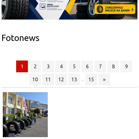
Fotonews
1
2
3
4
5
6
7
8
9
10
11
12
13
15
»
...