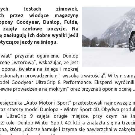
ych testach zimowek,
ych przez wiodące magazyny
opony Goodyear, Dunlop, Fulda,
 zajęły czołowe pozycje. Na
 zasługują ich dobre wyniki jeśli
tyczące jazdy na śniegu.
wiat” przyznał ogumieniu Dunlop
cenę „wzorową”, wskazując, że jest
y opona, świetna na śniegu i mokrej
doskonałym prowadzeniem i wysoką trwałością”. W tym samy
del Goodyear UltraGrip 8 Performance. Eksperci wyróżnili
i pewne prowadzenie na mokrym” oraz przyznali oponie ocenę 
iesięcznika „Auto Motor i Sport” przetestowali najnowszą 
 oraz starszy model Dunlopa - Winter Sport 4D. Obydwa produ
na UltraGrip 9 zajęła drugie miejsce, przy czym na śn
Z kolei Dunlop Winter Sport 4D, która znalazła się na trzec
ona, która „dobrze hamuje i trzyma się nawierzchni w zakręt