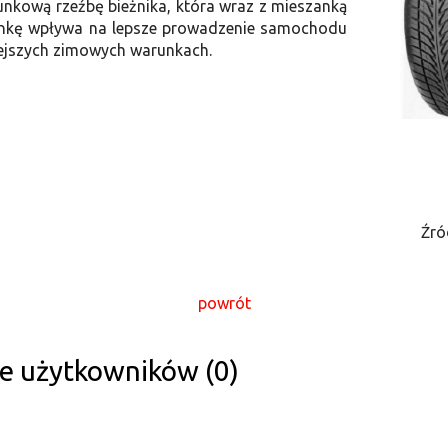
nkową rzeźbę bieżnika, która wraz z mieszanką
nkę wpływa na lepsze prowadzenie samochodu
ejszych zimowych warunkach.
Źró
powrót
e użytkowników (0)