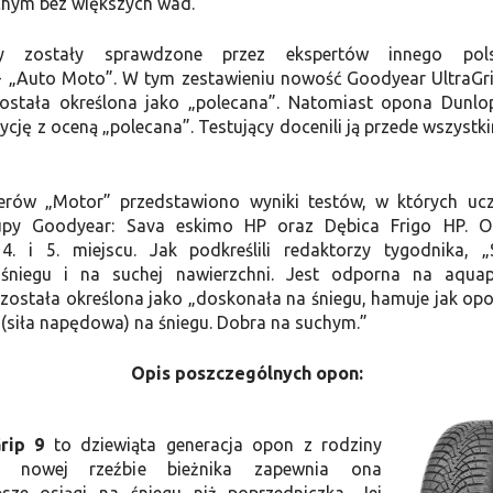
hym bez większych wad.”
 zostały sprawdzone przez ekspertów innego pols
 „Auto Moto”. W tym zestawieniu nowość Goodyear UltraGri
została określona jako „polecana”. Natomiast opona Dunlo
ycję z oceną „polecana”. Testujący docenili ją przede wszyst
ów „Motor” przedstawiono wyniki testów, w których ucz
upy Goodyear: Sava eskimo HP oraz Dębica Frigo HP. Op
. i 5. miejscu. Jak podkreślili redaktorzy tygodnika, 
śniegu i na suchej nawierzchni. Jest odporna na aquap
została określona jako „doskonała na śniegu, hamuje jak op
 (siła napędowa) na śniegu. Dobra na suchym.”
Opis poszczególnych opon:
rip 9
to dziewiąta generacja opon z rodziny
ęki nowej rzeźbie bieżnika zapewnia ona