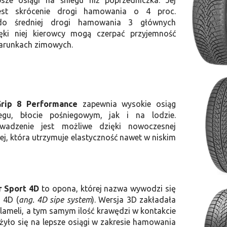
sze osiągi na śniegu niż poprzedniczka. Jej
est skrócenie drogi hamowania o 4 proc.
o średniej drogi hamowania 3 głównych
ęki niej kierowcy mogą czerpać przyjemność
warunkach zimowych.
Grip 8 Performance
zapewnia wysokie osiąg
gu, błocie pośniegowym, jak i na lodzie.
owadzenie jest możliwe dzięki nowoczesnej
, która utrzymuje elastyczność nawet w niskim
r Sport 4D
to opona, której nazwa wywodzi się
 4D (
ang. 4D sipe system
). Wersja 3D zakładała
 lameli, a tym samym ilość krawędzi w kontakcie
ożyło się na lepsze osiągi w zakresie hamowania