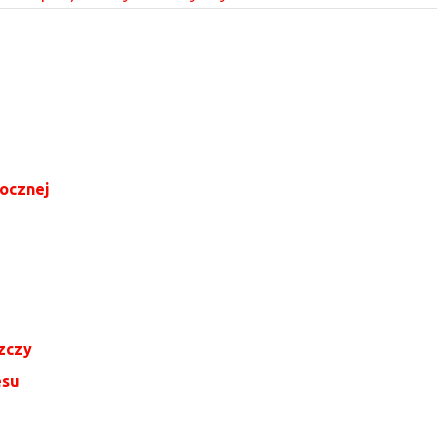
bocznej
zczy
esu