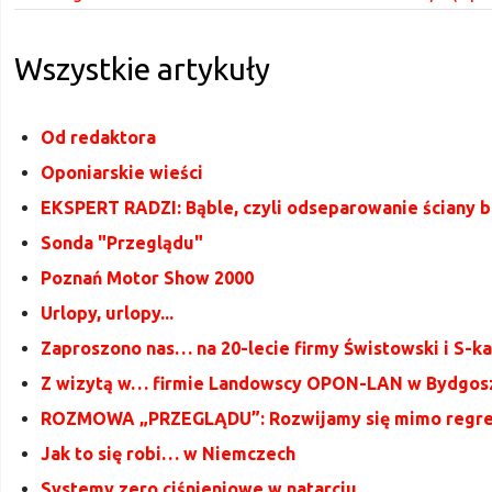
Wszystkie artykuły
Od redaktora
Oponiarskie wieści
EKSPERT RADZI: Bąble, czyli odseparowanie ściany 
Sonda "Przeglądu"
Poznań Motor Show 2000
Urlopy, urlopy...
Zaproszono nas… na 20-lecie firmy Świstowski i S-ka
Z wizytą w… firmie Landowscy OPON-LAN w Bydgos
ROZMOWA „PRZEGLĄDU”: Rozwijamy się mimo regr
Jak to się robi… w Niemczech
Systemy zero ciśnieniowe w natarciu