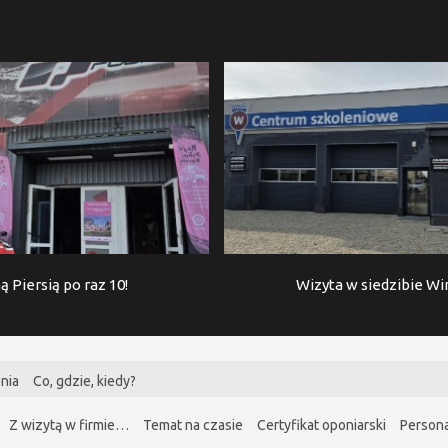
ą Piersią po raz 10!
Wizyta w siedzibie W
nia
Co, gdzie, kiedy?
Z wizytą w firmie…
Temat na czasie
Certyfikat oponiarski
Persona