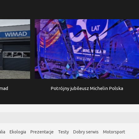
imad
Potrójny jubileusz Michelin Polska
lia
Ekologia
Prezentacje
Testy
Dobry serwis
Motorsport