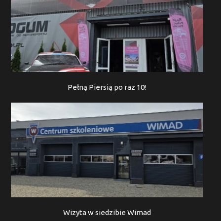
Pełną Piersią po raz 10!
Wizyta w siedzibie Wimad