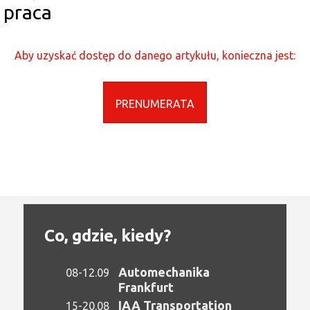
praca
Aby uzyskać dostęp do danego artykułu, konieczna jest:
PRENUMERATA
Co, gdzie, kiedy?
Automechanika
08-12.09
Frankfurt
IAA Transportation
15-20.08