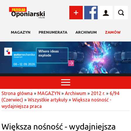
MAGAZYN
PRENUMERATA
ARCHIWUM
ZAMÓW
Strona główna
»
MAGAZYN
»
Archiwum
»
2012 r.
»
6/94
(Czerwiec)
»
Wszystkie artykuły
»
Większa nośność -
wydajniejsza praca
Większa nośność - wydajniejsza