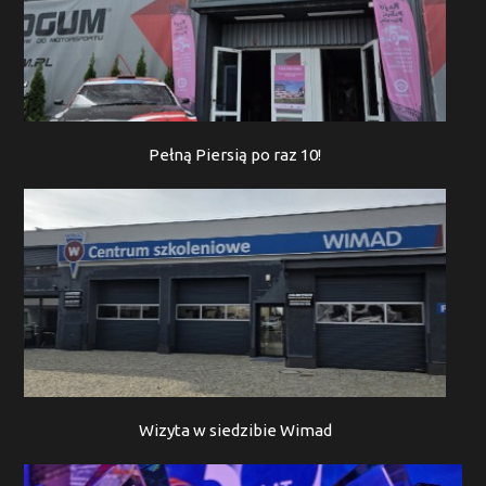
Pełną Piersią po raz 10!
Wizyta w siedzibie Wimad