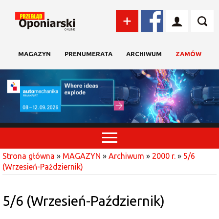
MAGAZYN
PRENUMERATA
ARCHIWUM
ZAMÓW
Strona główna
»
MAGAZYN
»
Archiwum
»
2000 r.
»
5/6
(Wrzesień-Październik)
5/6 (Wrzesień-Październik)