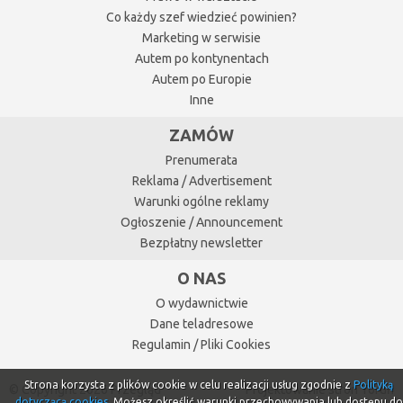
Co każdy szef wiedzieć powinien?
Marketing w serwisie
Autem po kontynentach
Autem po Europie
Inne
ZAMÓW
Prenumerata
Reklama / Advertisement
Warunki ogólne reklamy
Ogłoszenie / Announcement
Bezpłatny newsletter
O NAS
O wydawnictwie
Dane teladresowe
Regulamin / Pliki Cookies
Strona korzysta z plików cookie w celu realizacji usług zgodnie z
Polityką
© Copyright 2026 Przegląd
Projektowanie stron Toruń
dotyczącą cookies
. Możesz określić warunki przechowywania lub dostępu do