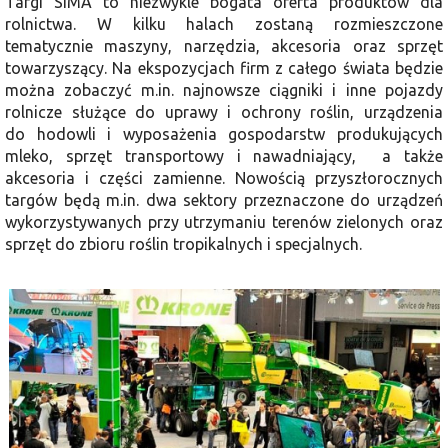
Targi SIMA to niezwykle bogata oferta produktów dla
rolnictwa. W kilku halach zostaną rozmieszczone
tematycznie maszyny, narzędzia, akcesoria oraz sprzęt
towarzyszący. Na ekspozycjach firm z całego świata będzie
można zobaczyć m.in. najnowsze ciągniki i inne pojazdy
rolnicze służące do uprawy i ochrony roślin, urządzenia
do hodowli i wyposażenia gospodarstw produkujących
mleko, sprzęt transportowy i nawadniający, a także
akcesoria i części zamienne. Nowością przyszłorocznych
targów będą m.in. dwa sektory przeznaczone do urządzeń
wykorzystywanych przy utrzymaniu terenów zielonych oraz
sprzęt do zbioru roślin tropikalnych i specjalnych.