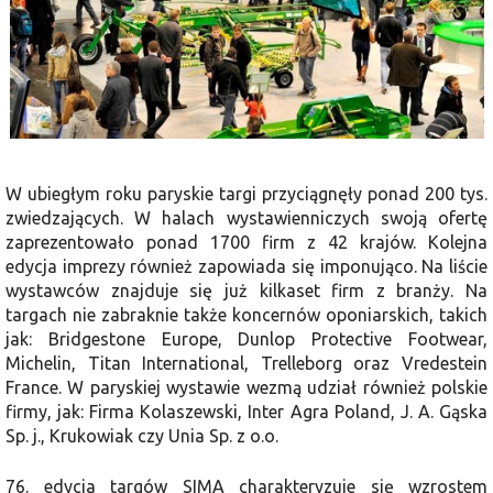
W ubiegłym roku paryskie targi przyciągnęły ponad 200 tys.
zwiedzających. W halach wystawienniczych swoją ofertę
zaprezentowało ponad 1700 firm z 42 krajów. Kolejna
edycja imprezy również zapowiada się imponująco. Na liście
wystawców znajduje się już kilkaset firm z branży. Na
targach nie zabraknie także koncernów oponiarskich, takich
jak: Bridgestone Europe, Dunlop Protective Footwear,
Michelin, Titan International, Trelleborg oraz Vredestein
France. W paryskiej wystawie wezmą udział również polskie
firmy, jak: Firma Kolaszewski, Inter Agra Poland, J. A. Gąska
Sp. j., Krukowiak czy Unia Sp. z o.o.
76. edycja targów SIMA charakteryzuje się wzrostem