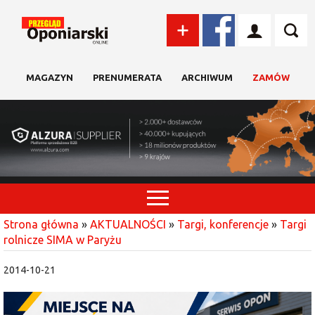
MAGAZYN
PRENUMERATA
ARCHIWUM
ZAMÓW
Strona główna
»
AKTUALNOŚCI
»
Targi, konferencje
»
Targi
rolnicze SIMA w Paryżu
2014-10-21