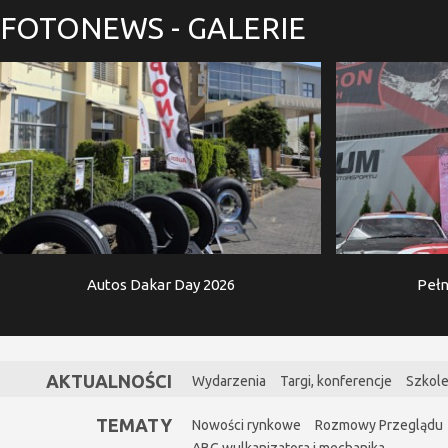
FOTONEWS
- GALERIE
Autos Dakar Day 2026
Pełn
AKTUALNOŚCI
Wydarzenia
Targi, konferencje
Szkole
TEMATY
Nowości rynkowe
Rozmowy Przeglądu