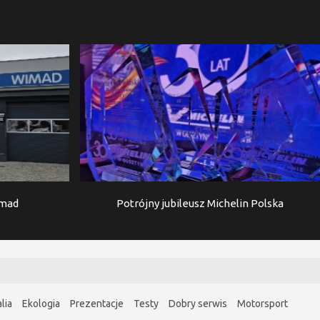
imad
Potrójny jubileusz Michelin Polska
lia
Ekologia
Prezentacje
Testy
Dobry serwis
Motorsport