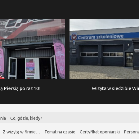
ą Piersią po raz 10!
Wizyta w siedzibie W
nia
Co, gdzie, kiedy?
Z wizytą w firmie…
Temat na czasie
Certyfikat oponiarski
Persona