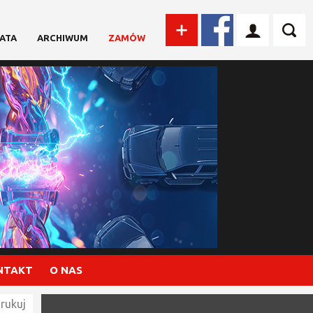
ATA
ARCHIWUM
ZAMÓW
NTAKT
O NAS
rukuj