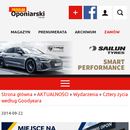
MAGAZYN
PRENUMERATA
ARCHIWUM
ZAMÓW
Strona główna
»
AKTUALNOŚCI
»
Wydarzenia
»
Cztery życia
według Goodyeara
2014-09-22