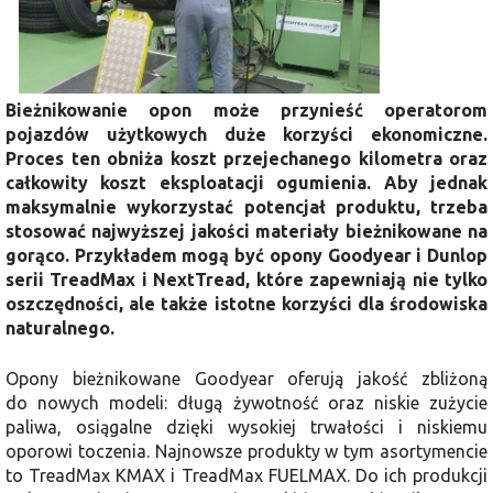
Bieżnikowanie opon może przynieść operatorom
pojazdów użytkowych duże korzyści ekonomiczne.
Proces ten obniża koszt przejechanego kilometra oraz
całkowity koszt eksploatacji ogumienia. Aby jednak
maksymalnie wykorzystać potencjał produktu, trzeba
stosować najwyższej jakości materiały bieżnikowane na
gorąco. Przykładem mogą być opony Goodyear i Dunlop
serii TreadMax i NextTread, które zapewniają nie tylko
oszczędności, ale także istotne korzyści dla środowiska
naturalnego.
Opony bieżnikowane Goodyear oferują jakość zbliżoną
do nowych modeli: długą żywotność oraz niskie zużycie
paliwa, osiągalne dzięki wysokiej trwałości i niskiemu
oporowi toczenia. Najnowsze produkty w tym asortymencie
to TreadMax KMAX i TreadMax FUELMAX. Do ich produkcji