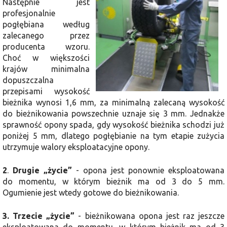
Następnie jest
profesjonalnie
pogłębiana według
zalecanego przez
producenta wzoru.
Choć w większości
krajów minimalna
dopuszczalna
przepisami wysokość
bieżnika wynosi 1,6 mm, za minimalną zalecaną wysokość
do bieżnikowania powszechnie uznaje się 3 mm. Jednakże
sprawność opony spada, gdy wysokość bieżnika schodzi już
poniżej 5 mm, dlatego pogłębianie na tym etapie zużycia
utrzymuje walory eksploatacyjne opony.
2
.
Drugie „życie”
- opona jest ponownie eksploatowana
do momentu, w którym bieżnik ma od 3 do 5 mm.
Ogumienie jest wtedy gotowe do bieżnikowania.
3.
Trzecie „życie”
- bieżnikowana opona jest raz jeszcze
eksploatowana do momentu, w którym bieżnik ma od 3