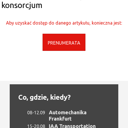
konsorcjum
Aby uzyskać dostęp do danego artykułu, konieczna jest:
PRENUMERATA
Co, gdzie, kiedy?
Automechanika
08-12.09
Frankfurt
IAA Transportation
15-20.08