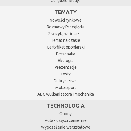
Co, gdzie, kiedy?
TEMATY
Nowości rynkowe
Rozmowy Przeglądu
Z wizytą w firmie…
Temat na czasie
Certyfikat oponiarski
Personalia
Ekologia
Prezentacje
Testy
Dobry serwis
Motorsport
ABC wulkanizatora i mechanika
TECHNOLOGIA
Opony
Auta - części zamienne
Wyposażenie warsztatowe