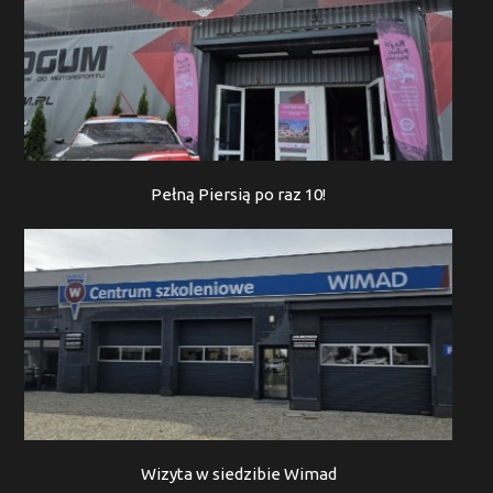
Pełną Piersią po raz 10!
Wizyta w siedzibie Wimad