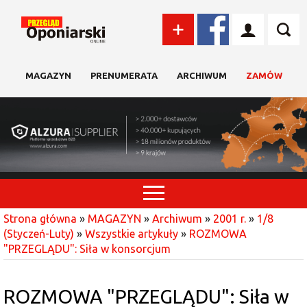
MAGAZYN
PRENUMERATA
ARCHIWUM
ZAMÓW
Strona główna
»
MAGAZYN
»
Archiwum
»
2001 r.
»
1/8
(Styczeń-Luty)
»
Wszystkie artykuły
»
ROZMOWA
"PRZEGLĄDU": Siła w konsorcjum
ROZMOWA "PRZEGLĄDU": Siła w