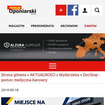
MAGAZYN
PRENUMERATA
ARCHIWUM
ZAMÓW
Strona główna
»
AKTUALNOŚCI
»
Wydarzenia
»
DocStop -
pomoc medyczna kierowcy
2014-09-18