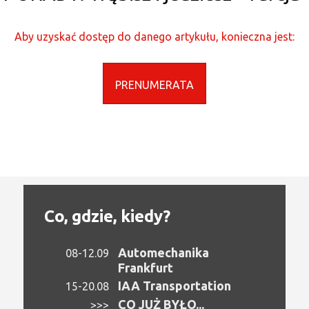
Aby uzyskać dostęp do danego artykułu, konieczna jest:
PRENUMERATA
Co, gdzie, kiedy?
Automechanika
08-12.09
Frankfurt
IAA Transportation
15-20.08
CO JUŻ BYŁO...
>>>