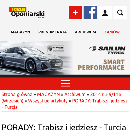
MAGAZYN
PRENUMERATA
ARCHIWUM
ZAMÓW
Strona główna
»
MAGAZYN
»
Archiwum
»
2014 r.
»
9/116
(Wrzesień)
»
Wszystkie artykuły
»
PORADY: Trąbisz i jedziesz
- Turcja
PORADY: Trąbisz i jedziesz - Turcja