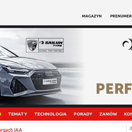
MAGAZYN
PRENUMER
I
TEMATY
TECHNOLOGIA
PORADY
ZAMÓW
KO
d
argach IAA