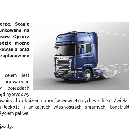
rze, Scania
runkowane na
usów. Oprócz
będzie można
kowania oraz
A zaplanowano
h celem jest
. Innowacyjne
 w pojazdach
pęd hybrydowy
również do obniżenia oporów wewnętrznych w silniku. Zwięks
j lepkości i unikalnych własnościach smarnych, konstruk
życiem paliwa.
jazdy: