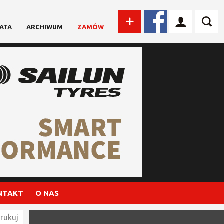
ATA
ARCHIWUM
ZAMÓW
NTAKT
O NAS
rukuj