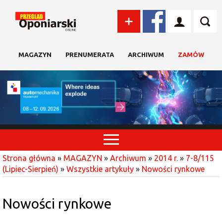
MAGAZYN
PRENUMERATA
ARCHIWUM
ZAMÓW
Strona główna
»
MAGAZYN
»
Archiwum
»
2014 r.
»
7-8/115
(Lipiec-Sierpień)
»
Wszystkie artykuły
»
Nowości rynkowe
Nowości rynkowe