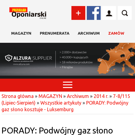
MAGAZYN
PRENUMERATA
ARCHIWUM
ZAMÓW
Strona główna
»
MAGAZYN
»
Archiwum
»
2014 r.
»
7-8/115
(Lipiec-Sierpień)
»
Wszystkie artykuły
»
PORADY: Podwójny
gaz słono kosztuje - Luksemburg
PORADY: Podwójny gaz słono