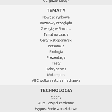
Co, gdzie, kiedy?
TEMATY
Nowości rynkowe
Rozmowy Przeglądu
Z wizytą w firmie…
Temat na czasie
Certyfikat oponiarski
Personalia
Ekologia
Prezentacje
Testy
Dobry serwis
Motorsport
ABC wulkanizatora i mechanika
TECHNOLOGIA
Opony
Auta - części zamienne
Wyposażenie warsztatowe