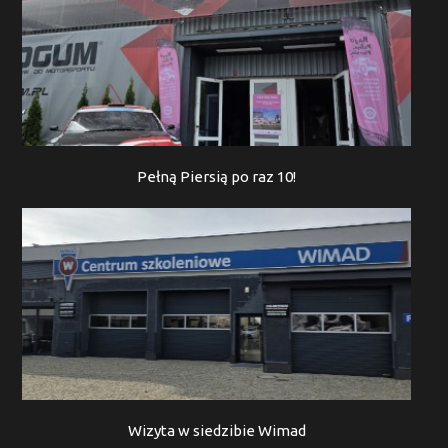
Pełną Piersią po raz 10!
Wizyta w siedzibie Wimad