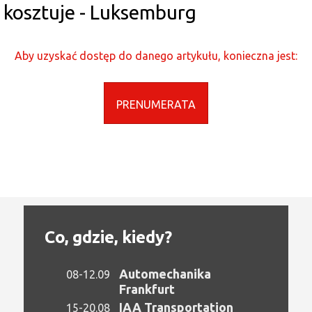
kosztuje - Luksemburg
Aby uzyskać dostęp do danego artykułu, konieczna jest:
PRENUMERATA
Co, gdzie, kiedy?
Automechanika
08-12.09
Frankfurt
IAA Transportation
15-20.08