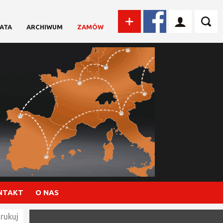
ATA
ARCHIWUM
ZAMÓW
NTAKT
O NAS
rukuj