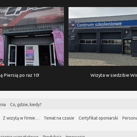
ą Piersią po raz 10!
Wizyta w siedzibie W
nia
Co, gdzie, kiedy?
Z wizytą w firmie…
Temat na czasie
Certyfikat oponiarski
Persona