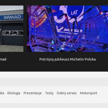
imad
Potrójny jubileusz Michelin Polska
lia
Ekologia
Prezentacje
Testy
Dobry serwis
Motorsport