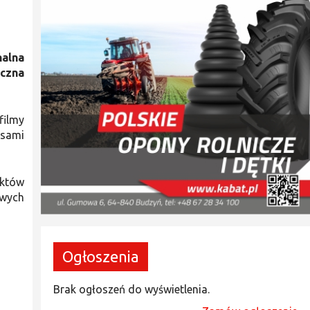
alna
yczna
filmy
isami
uktów
owych
Ogłoszenia
Brak ogłoszeń do wyświetlenia.