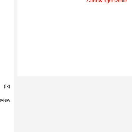
Zamów ogłoszenie
(ik)
eview