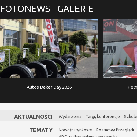
FOTONEWS
- GALERIE
Autos Dakar Day 2026
Pełn
AKTUALNOŚCI
Wydarzenia
Targi, konferencje
Szkole
TEMATY
Nowości rynkowe
Rozmowy Przeglądu