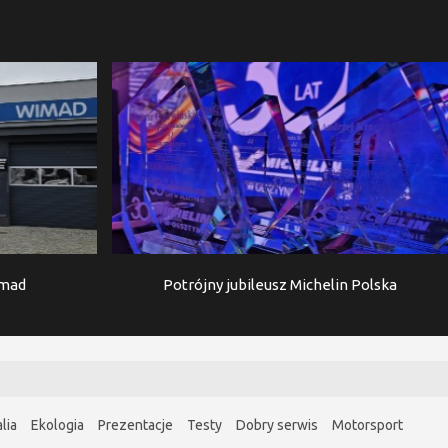
imad
Potrójny jubileusz Michelin Polska
lia
Ekologia
Prezentacje
Testy
Dobry serwis
Motorsport