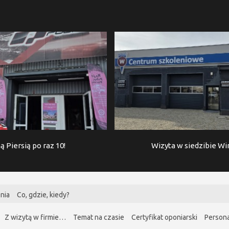
ą Piersią po raz 10!
Wizyta w siedzibie W
nia
Co, gdzie, kiedy?
Z wizytą w firmie…
Temat na czasie
Certyfikat oponiarski
Persona