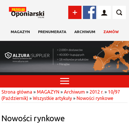
MAGAZYN
PRENUMERATA
ARCHIWUM
ZAMÓW
Strona główna
»
MAGAZYN
»
Archiwum
»
2012 r.
»
10/97
(Październik)
»
Wszystkie artykuły
»
Nowości rynkowe
Nowości rynkowe