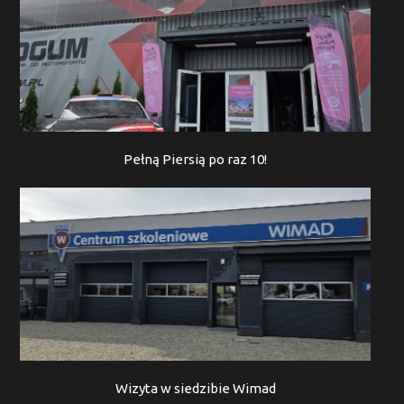
Pełną Piersią po raz 10!
Wizyta w siedzibie Wimad