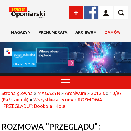
MAGAZYN
PRENUMERATA
ARCHIWUM
ZAMÓW
Strona główna
»
MAGAZYN
»
Archiwum
»
2012 r.
»
10/97
(Październik)
»
Wszystkie artykuły
»
ROZMOWA
"PRZEGLĄDU": Dookoła "Koła"
ROZMOWA "PRZEGLĄDU":