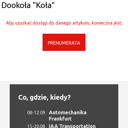
Dookoła "Koła"
Aby uzyskać dostęp do danego artykułu, konieczna jest:
PRENUMERATA
Co, gdzie, kiedy?
Automechanika
08-12.09
Frankfurt
IAA Transportation
15-20.08