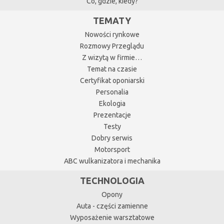
Co, gdzie, kiedy?
TEMATY
Nowości rynkowe
Rozmowy Przeglądu
Z wizytą w firmie…
Temat na czasie
Certyfikat oponiarski
Personalia
Ekologia
Prezentacje
Testy
Dobry serwis
Motorsport
ABC wulkanizatora i mechanika
TECHNOLOGIA
Opony
Auta - części zamienne
Wyposażenie warsztatowe