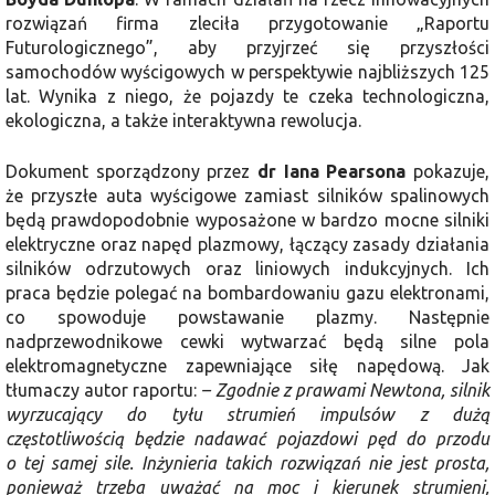
rozwiązań firma zleciła przygotowanie „Raportu
Futurologicznego”, aby przyjrzeć się przyszłości
samochodów wyścigowych w perspektywie najbliższych 125
lat. Wynika z niego, że pojazdy te czeka technologiczna,
ekologiczna, a także interaktywna rewolucja.
Dokument sporządzony przez
dr Iana Pearsona
pokazuje,
że przyszłe auta wyścigowe zamiast silników spalinowych
będą prawdopodobnie wyposażone w bardzo mocne silniki
elektryczne oraz napęd plazmowy, łączący zasady działania
silników odrzutowych oraz liniowych indukcyjnych. Ich
praca będzie polegać na bombardowaniu gazu elektronami,
co spowoduje powstawanie plazmy. Następnie
nadprzewodnikowe cewki wytwarzać będą silne pola
elektromagnetyczne zapewniające siłę napędową. Jak
tłumaczy autor raportu:
– Zgodnie z prawami Newtona, silnik
wyrzucający do tyłu strumień impulsów z dużą
częstotliwością będzie nadawać pojazdowi pęd do przodu
o tej samej sile. Inżynieria takich rozwiązań nie jest prosta,
ponieważ trzeba uważać na moc i kierunek strumieni,