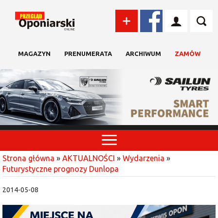
MAGAZYN
PRENUMERATA
ARCHIWUM
ZAMÓW
Strona główna
»
AKTUALNOŚCI
»
Wydarzenia
»
Futurystyczne prognozy Dunlopa
2014-05-08