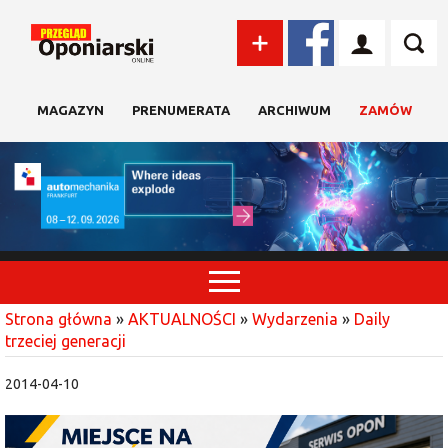
MAGAZYN
PRENUMERATA
ARCHIWUM
ZAMÓW
Strona główna
»
AKTUALNOŚCI
»
Wydarzenia
»
Daily
trzeciej generacji
2014-04-10