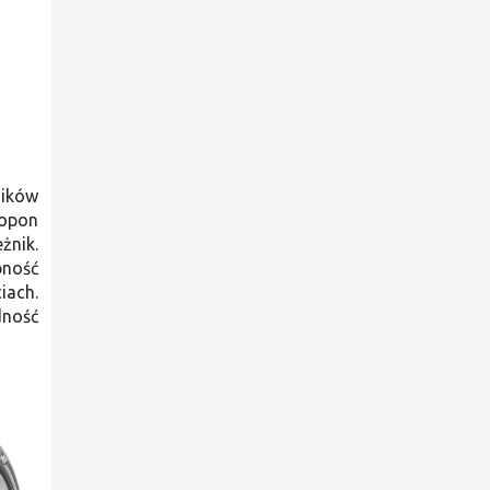
ików
 opon
żnik.
pność
iach.
dność