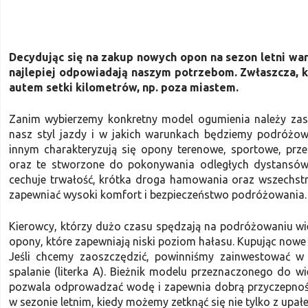
Decydując się na zakup nowych opon na sezon letni war
najlepiej odpowiadają naszym potrzebom. Zwłaszcza, 
autem setki kilometrów, np. poza miastem.
Zanim wybierzemy konkretny model ogumienia należy zasta
nasz styl jazdy i w jakich warunkach będziemy podróżow
innym charakteryzują się opony terenowe, sportowe, prz
oraz te stworzone do pokonywania odległych dystansów
cechuje trwałość, krótka droga hamowania oraz wszechst
zapewniać wysoki komfort i bezpieczeństwo podróżowania.
Kierowcy, którzy dużo czasu spędzają na podróżowaniu wied
opony, które zapewniają niski poziom hałasu. Kupując nowe
Jeśli chcemy zaoszczędzić, powinniśmy zainwestować w 
spalanie (literka A). Bieżnik modelu przeznaczonego do 
pozwala odprowadzać wodę i zapewnia dobrą przyczepność 
w sezonie letnim, kiedy możemy zetknąć się nie tylko z upał