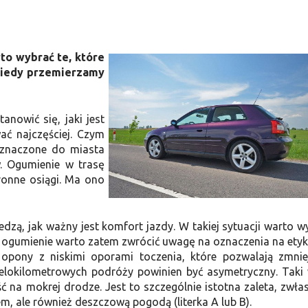
to wybrać te, które
kiedy przemierzamy
nowić się, jaki jest
ać najczęściej. Czym
eznaczone do miasta
. Ogumienie w trasę
ronne osiągi. Ma ono
zą, jak ważny jest komfort jazdy. W takiej sytuacji warto w
 ogumienie warto zatem zwrócić uwagę na oznaczenia na etyki
opony z niskimi oporami toczenia, które pozwalają zmnie
wielokilometrowych podróży powinien być asymetryczny. Taki
na mokrej drodze. Jest to szczególnie istotna zaleta, zwła
em, ale również deszczową pogodą (literka A lub B).