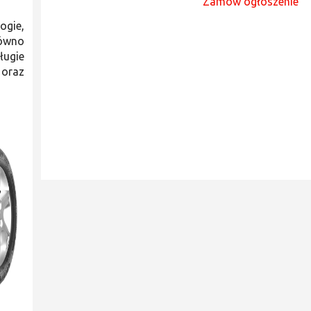
Zamów ogłoszenie
ogie,
równo
ługie
 oraz