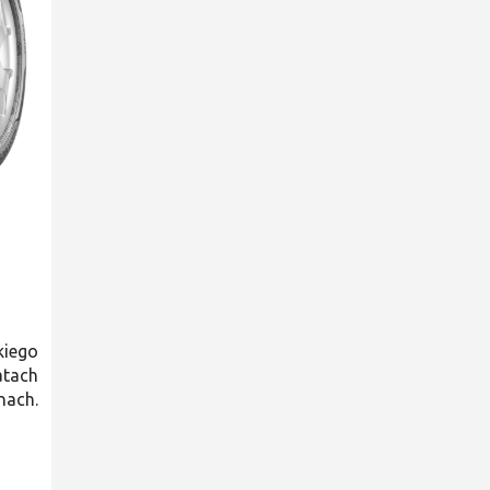
kiego
atach
nach.