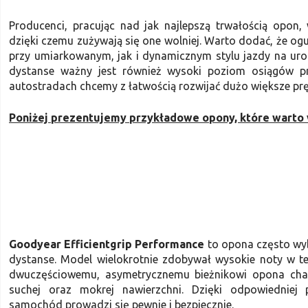
Producenci, pracując nad jak najlepszą trwałością opon,
dzięki czemu zużywają się one wolniej. Warto dodać, że o
przy umiarkowanym, jak i dynamicznym stylu jazdy na ur
dystanse ważny jest również wysoki poziom osiągów p
autostradach chcemy z łatwością rozwijać dużo większe pręd
Poniżej prezentujemy przykładowe opony, które warto w
Goodyear Efficientgrip Performance
to opona często wyb
dystanse. Model wielokrotnie zdobywał wysokie noty w te
dwuczęściowemu, asymetrycznemu bieżnikowi opona char
suchej oraz mokrej nawierzchni. Dzięki odpowiedniej 
samochód prowadzi się pewnie i bezpiecznie.