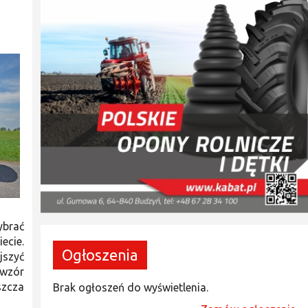
ybrać
ecie.
Ogłoszenia
jszyć
 wzór
szcza
Brak ogłoszeń do wyświetlenia.