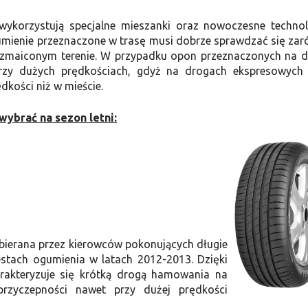
 wykorzystują specjalne mieszanki oraz nowoczesne technol
gumienie przeznaczone w trasę musi dobrze sprawdzać się za
ozmaiconym terenie. W przypadku opon przeznaczonych na d
rzy dużych prędkościach, gdyż na drogach ekspresowych
kości niż w mieście.
ybrać na sezon letni:
ierana przez kierowców pokonujących długie
stach ogumienia w latach 2012-2013. Dzięki
akteryzuje się krótką drogą hamowania na
przyczepności nawet przy dużej prędkości