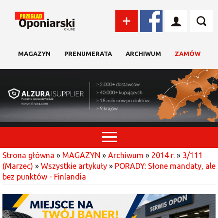
MAGAZYN
PRENUMERATA
ARCHIWUM
ZAMÓW
Strona główna
»
MAGAZYN
»
Archiwum
»
2014 r.
»
3/111
(Marzec)
»
Wszystkie artykuły
»
PORADY: Słone mandaty, ale
bez punktów - Finlandia