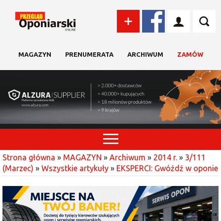
MAGAZYN
PRENUMERATA
ARCHIWUM
ZAMÓW
Strona główna
»
MAGAZYN
»
Archiwum
»
2014 r.
»
3/111
(Marzec)
»
Wszystkie artykuły
»
EKSPERCI: Gwóźdź w oponie