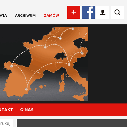
ATA
ARCHIWUM
ZAMÓW
NTAKT
O NAS
rukuj