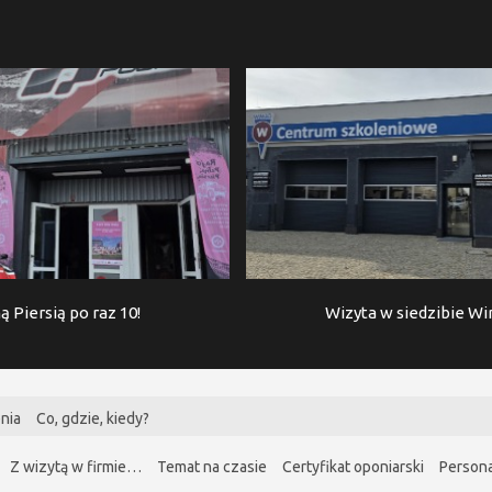
ą Piersią po raz 10!
Wizyta w siedzibie W
nia
Co, gdzie, kiedy?
Z wizytą w firmie…
Temat na czasie
Certyfikat oponiarski
Persona