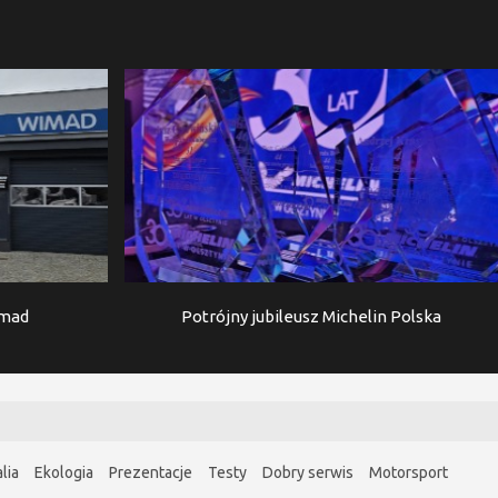
imad
Potrójny jubileusz Michelin Polska
lia
Ekologia
Prezentacje
Testy
Dobry serwis
Motorsport