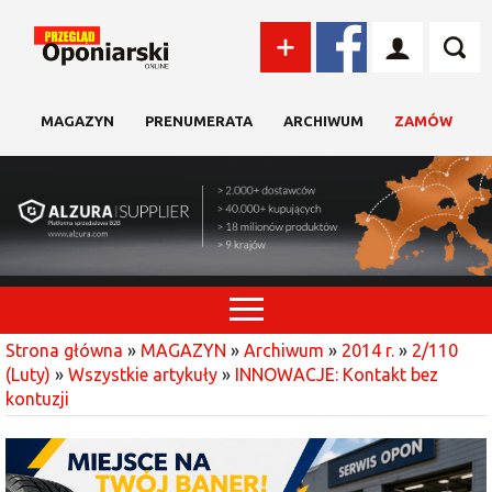
MAGAZYN
PRENUMERATA
ARCHIWUM
ZAMÓW
Strona główna
»
MAGAZYN
»
Archiwum
»
2014 r.
»
2/110
(Luty)
»
Wszystkie artykuły
»
INNOWACJE: Kontakt bez
kontuzji