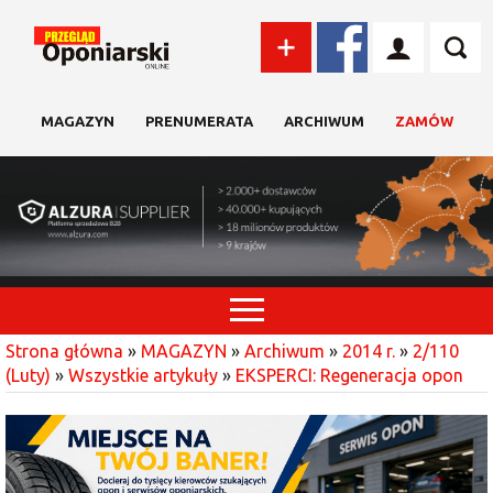
MAGAZYN
PRENUMERATA
ARCHIWUM
ZAMÓW
Strona główna
»
MAGAZYN
»
Archiwum
»
2014 r.
»
2/110
(Luty)
»
Wszystkie artykuły
»
EKSPERCI: Regeneracja opon