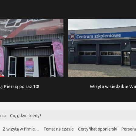
ą Piersią po raz 10!
Wizyta w siedzibie W
nia
Co, gdzie, kiedy?
Z wizytą w firmie…
Temat na czasie
Certyfikat oponiarski
Persona