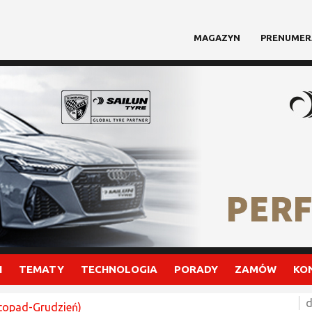
MAGAZYN
PRENUMER
I
TEMATY
TECHNOLOGIA
PORADY
ZAMÓW
KO
d
stopad-Grudzień)