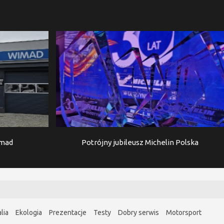
imad
Potrójny jubileusz Michelin Polska
lia
Ekologia
Prezentacje
Testy
Dobry serwis
Motorsport