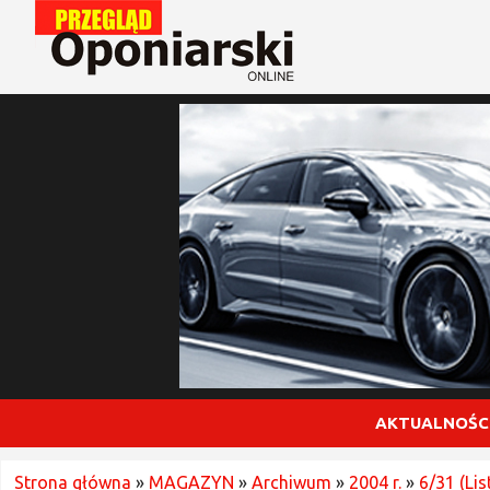
AKTUALNOŚC
Strona główna
»
MAGAZYN
»
Archiwum
»
2004 r.
»
6/31 (Li