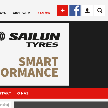
ATA
ARCHIWUM
ZAMÓW
NTAKT
O NAS
rukuj