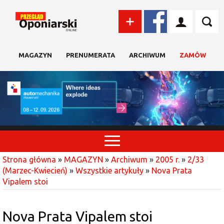
MAGAZYN
PRENUMERATA
ARCHIWUM
ZAMÓW
Strona główna
»
MAGAZYN
»
Archiwum
»
2005 r.
»
2/33
(Marzec-Kwiecień)
»
Wszystkie artykuły
»
Nova Prata
Vipalem stoi
Nova Prata Vipalem stoi