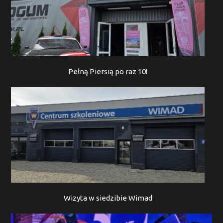
Pełną Piersią po raz 10!
Wizyta w siedzibie Wimad