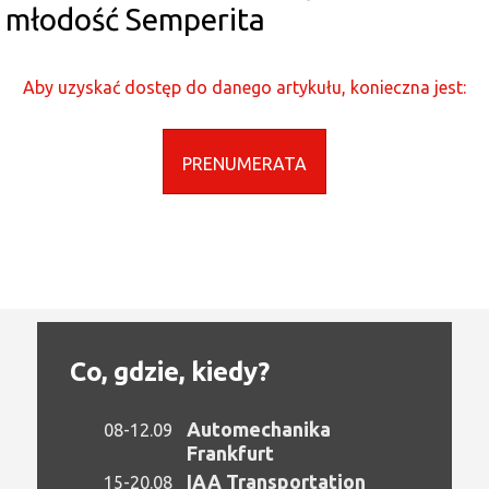
młodość Semperita
Aby uzyskać dostęp do danego artykułu, konieczna jest:
PRENUMERATA
Co, gdzie, kiedy?
Automechanika
08-12.09
Frankfurt
IAA Transportation
15-20.08