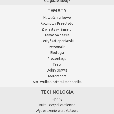
Co, gdzie, kiedy?
TEMATY
Nowości rynkowe
Rozmowy Przeglądu
Z wizytą w firmie…
Temat na czasie
Certyfikat oponiarski
Personalia
Ekologia
Prezentacje
Testy
Dobry serwis
Motorsport
ABC wulkanizatora i mechanika
TECHNOLOGIA
Opony
Auta - części zamienne
Wyposażenie warsztatowe