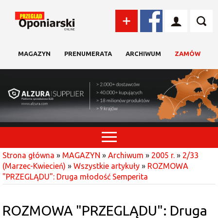
MAGAZYN
PRENUMERATA
ARCHIWUM
ZAMÓW
Strona główna
»
MAGAZYN
»
Archiwum
»
2005 r.
»
2/33
(Marzec-Kwiecień)
»
Wszystkie artykuły
»
ROZMOWA
"PRZEGLĄDU": Druga młodość Semperita
ROZMOWA "PRZEGLĄDU": Druga