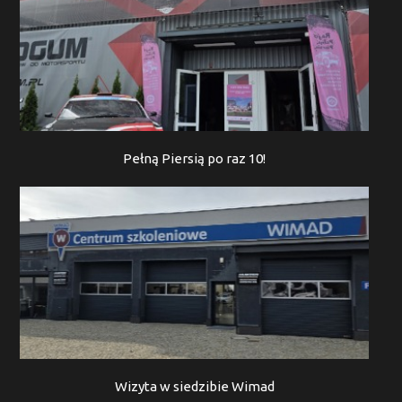
Pełną Piersią po raz 10!
Wizyta w siedzibie Wimad