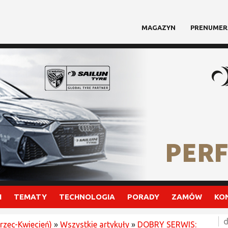
MAGAZYN
PRENUMER
I
TEMATY
TECHNOLOGIA
PORADY
ZAMÓW
KO
d
rzec-Kwiecień)
»
Wszystkie artykuły
»
DOBRY SERWIS: