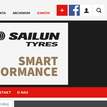
ATA
ARCHIWUM
ZAMÓW
NTAKT
O NAS
rukuj