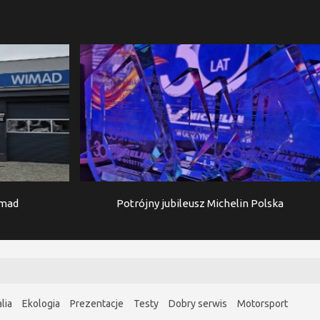
imad
Potrójny jubileusz Michelin Polska
lia
Ekologia
Prezentacje
Testy
Dobry serwis
Motorsport