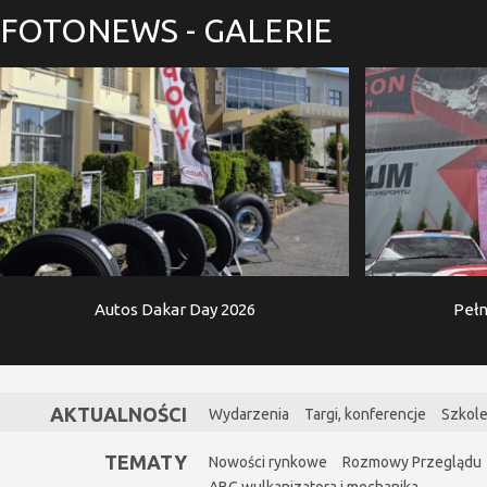
FOTONEWS
- GALERIE
Autos Dakar Day 2026
Pełn
AKTUALNOŚCI
Wydarzenia
Targi, konferencje
Szkole
TEMATY
Nowości rynkowe
Rozmowy Przeglądu