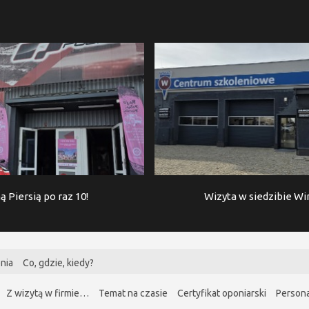
ą Piersią po raz 10!
Wizyta w siedzibie W
nia
Co, gdzie, kiedy?
Z wizytą w firmie…
Temat na czasie
Certyfikat oponiarski
Persona