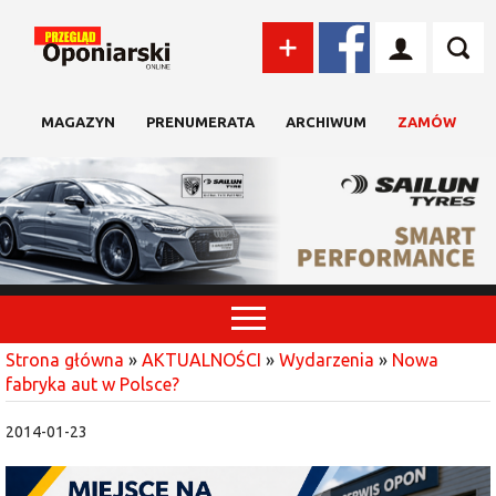
MAGAZYN
PRENUMERATA
ARCHIWUM
ZAMÓW
Strona główna
»
AKTUALNOŚCI
»
Wydarzenia
»
Nowa
fabryka aut w Polsce?
2014-01-23