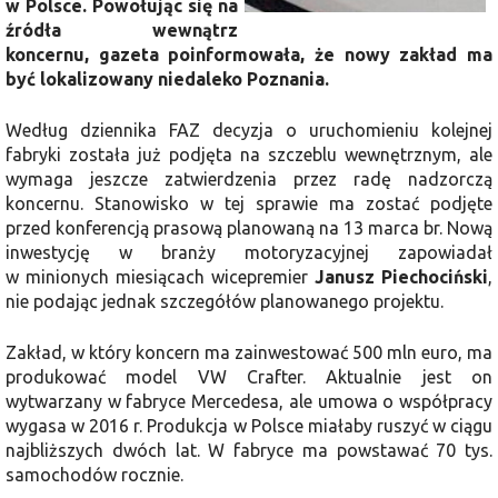
w Polsce. Powołując się na
źródła wewnątrz
koncernu, gazeta poinformowała, że nowy zakład ma
być lokalizowany niedaleko Poznania.
Według dziennika FAZ decyzja o uruchomieniu kolejnej
fabryki została już podjęta na szczeblu wewnętrznym, ale
wymaga jeszcze zatwierdzenia przez radę nadzorczą
koncernu. Stanowisko w tej sprawie ma zostać podjęte
przed konferencją prasową planowaną na 13 marca br. Nową
inwestycję w branży motoryzacyjnej zapowiadał
w minionych miesiącach wicepremier
Janusz Piechociński
,
nie podając jednak szczegółów planowanego projektu.
Zakład, w który koncern ma zainwestować 500 mln euro, ma
produkować model VW Crafter. Aktualnie jest on
wytwarzany w fabryce Mercedesa, ale umowa o współpracy
wygasa w 2016 r. Produkcja w Polsce miałaby ruszyć w ciągu
najbliższych dwóch lat. W fabryce ma powstawać 70 tys.
samochodów rocznie.