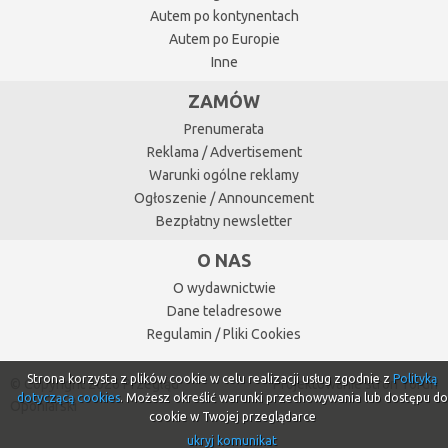
Autem po kontynentach
Autem po Europie
Inne
ZAMÓW
Prenumerata
Reklama / Advertisement
Warunki ogólne reklamy
Ogłoszenie / Announcement
Bezpłatny newsletter
O NAS
O wydawnictwie
Dane teladresowe
Regulamin / Pliki Cookies
Strona korzysta z plików cookie w celu realizacji usług zgodnie z
Polityką
© Copyright 2026 Przegląd
Projektowanie stron Toruń
dotyczącą cookies
. Możesz określić warunki przechowywania lub dostępu do
Oponiarski
cookie w Twojej przeglądarce
ukryj komunikat