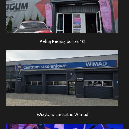
Pełną Piersią po raz 10!
Wizyta w siedzibie Wimad