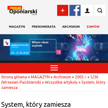
MAGAZYN
PRENUMERATA
ARCHIWUM
ZAMÓW
Strona główna
»
MAGAZYN
»
Archiwum
»
2005 r.
»
5/36
(Wrzesień-Październik)
»
Wszystkie artykuły
»
System, który
zamiesza
System, który zamiesza